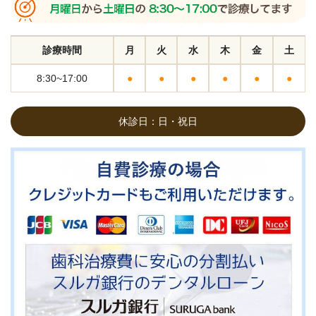
診療時間
月
火
水
木
金
土
8:30~17:00
●
●
●
●
●
●
休診日：日・祝日