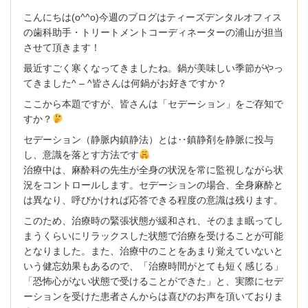
求人内容
こんにちは(o^^o)今週のブログはティーズデンタルオフィス
の歯科助手・トリートメントコーディネーターの浦山が担当
PCサイト トップページ
させて頂きます！
最近すごく寒くなってきましたね。鍋が美味しい季節がやっ
てきました^ – ^皆さんは何鍋がお好きですか？
ここから本題ですが、皆さんは「セデーション」をご存知で
すか？
セデーション（静脈内鎮静法）とは‥鎮静剤を静脈に投与
し、意識を落とす方法です
治療中は、麻酔科の先生が全身の状況を常に監視しながら状
況をコントロールします。セデーションの場合、全身麻酔と
は異なり、呼びかければ応答できる程度の意識は残ります。
このため、治療時の緊張状態が緩和され、そのまま眠ってし
まうくらいにリラックスした状態で治療を受けることが可能
となりました。また、治療中のことをあまり覚えていないと
いう健忘効果もあるので、「治療時間がとても短く感じる」
「恐怖心がない状態で受けることができた」と、実際にセデ
ーションを受けた患者さんからは喜びのお声を頂いておりま