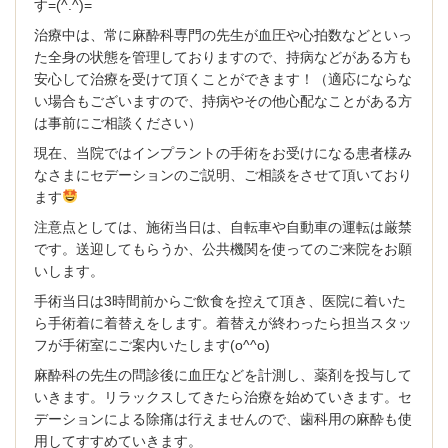
す=(^.^)=
治療中は、常に麻酔科専門の先生が血圧や心拍数などといっ
た全身の状態を管理しておりますので、持病などがある方も
安心して治療を受けて頂くことができます！（適応にならな
い場合もございますので、持病やその他心配なことがある方
は事前にご相談ください）
現在、当院ではインプラントの手術をお受けになる患者様み
なさまにセデーションのご説明、ご相談をさせて頂いており
ます
注意点としては、施術当日は、自転車や自動車の運転は厳禁
です。送迎してもらうか、公共機関を使ってのご来院をお願
いします。
手術当日は3時間前からご飲食を控えて頂き、医院に着いた
ら手術着に着替えをします。着替えが終わったら担当スタッ
フが手術室にご案内いたします(o^^o)
麻酔科の先生の問診後に血圧などを計測し、薬剤を投与して
いきます。リラックスしてきたら治療を始めていきます。セ
デーションによる除痛は行えませんので、歯科用の麻酔も使
用してすすめていきます。