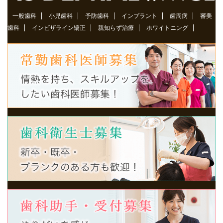
一般歯科
小児歯科
予防歯科
インプラント
歯周病
審美
歯科
インビザライン矯正
親知らず治療
ホワイトニング