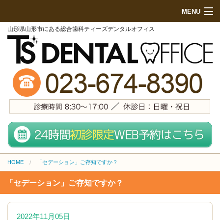
MENU
山形県山形市にある総合歯科ティーズデンタルオフィス
HOME
初めての方へ
院内紹介
診療項目
地図・来院方法
スタッフ紹介
HOME
「セデーション」ご存知ですか？
無料メール相談
「セデーション」ご存知ですか？
施設基準
料金表 (PCサイト)
2022年11月05日