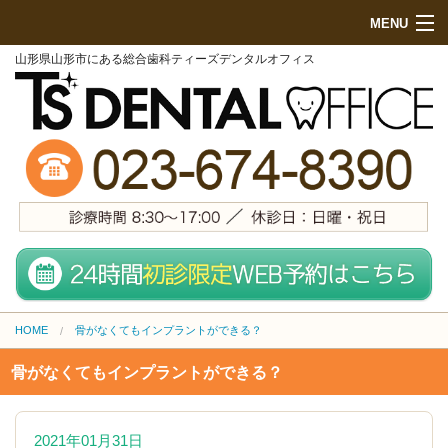
MENU
山形県山形市にある総合歯科ティーズデンタルオフィス
HOME
初めての方へ
院内紹介
診療項目
地図・来院方法
スタッフ紹介
HOME
骨がなくてもインプラントができる？
無料メール相談
骨がなくてもインプラントができる？
施設基準
料金表 (PCサイト)
2021年01月31日