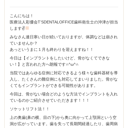
求人内容
こんにちは！
PCサイト トップページ
医療法人彩優会T’SDENTALOFFICE歯科衛生士の沖津が担当
します✌
みなさん連日寒い日が続いておりますが、体調などは崩され
ていませんか？
あっというまに１月も終わりを迎えますね！！
今日は【インプラントをしたいけど、骨がなくてできな
い！】と言われた方へ朗報です∩^ω^∩
当院ではあらゆる症例に対応できるよう様々な歯科器材を導
入し、たくさんの難症例にも対応してまいりました。骨がな
くてもインプラントができる可能性があります。
今回は、骨がない場合どのような方法でインプラントを入れ
ているのかご紹介させていただきます！！！
ソケットリフト法！！
上の奥歯(鼻の横、目の下)から奥に向かって上顎洞という空
洞が広がっています。歯を失って長期間経過したり、歯周病