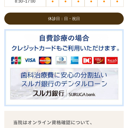
8:30~17:00
●
●
●
●
●
●
休診日：日・祝日