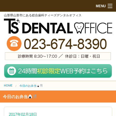
MENU
山形県山形市にある総合歯科ティーズデンタルオフィス
HOME
初めての方へ
院内紹介
診療項目
地図・来院方法
スタッフ紹介
HOME
今日のお弁当
無料メール相談
今日のお弁当
施設基準
料金表 (PCサイト)
2017年02月18日