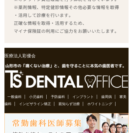
医療法人彩優会
一般歯科
小児歯科
予防歯科
インプラント
歯周病
審美
歯科
インビザライン矯正
親知らず治療
ホワイトニング