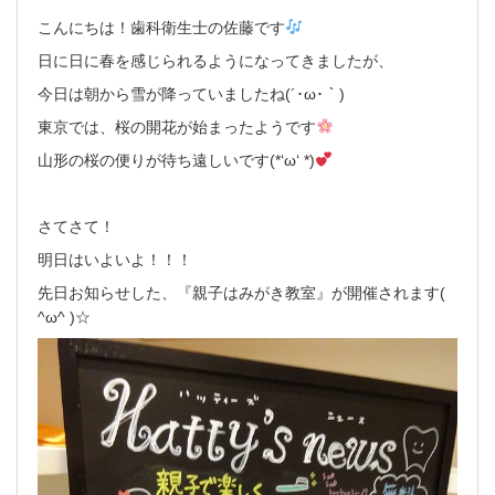
求人内容
こんにちは！歯科衛生士の佐藤です
日に日に春を感じられるようになってきましたが、
PCサイト トップページ
今日は朝から雪が降っていましたね(´･ω･｀)
東京では、桜の開花が始まったようです
山形の桜の便りが待ち遠しいです(*‘ω‘ *)
さてさて！
明日はいよいよ！！！
先日お知らせした、『親子はみがき教室』が開催されます(
^ω^ )☆