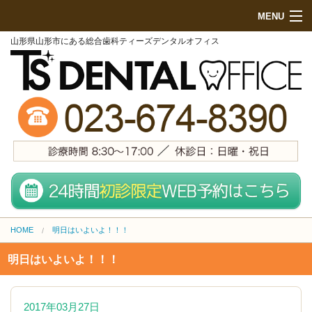
MENU
山形県山形市にある総合歯科ティーズデンタルオフィス
HOME
初めての方へ
院内紹介
診療項目
地図・来院方法
スタッフ紹介
HOME
明日はいよいよ！！！
無料メール相談
明日はいよいよ！！！
施設基準
料金表 (PCサイト)
2017年03月27日