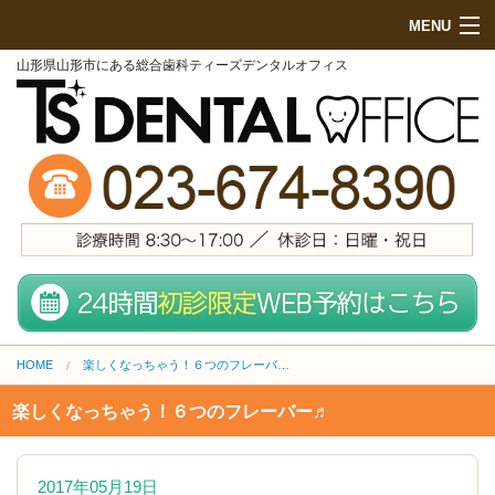
MENU
山形県山形市にある総合歯科ティーズデンタルオフィス
HOME
初めての方へ
院内紹介
診療項目
地図・来院方法
スタッフ紹介
HOME
楽しくなっちゃう！６つのフレーバー♬
無料メール相談
楽しくなっちゃう！６つのフレーバー♬
施設基準
料金表 (PCサイト)
2017年05月19日