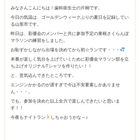
求人内容
みなさんこんにちは！歯科衛生士の片桐です。
今日の気温は、ゴールデンウィークぶりの夏日を記録してい
PCサイト トップページ
る山形市です。
昨日は、彩優会のメンバーと共に参加予定の東根さくらんぼ
マラソンの練習をしました。
お恥ずかしながら出場を決めてから初☆ランです・・・
本番が楽しく気分を上げていくために彩優会マラソン部を立
ち上げオリジナルTシャツを作りたい！！
と、意気込んできたところです。
エンジンかかるのが遅すぎで今は不安要素しかありませ
ん・・・。
でも、参加を決めた以上全力で楽しんできたいと思いま
す！！
今夜もナイトラン
しちゃおうかな～♪