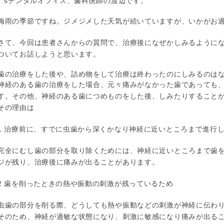
T’sデンタルオフィス、歯科医師の渡辺です。
梅雨の季節ですね。ジメジメした天気が続いていますが、いかがお
さて、今回は患者さんからの質問で、治療後になぜかしみるように
ついてお話しようと思います。
歯の治療をした後や、詰め物をして治療は終わったのにしみるのは
神経のある歯の治療をした場合、元々痛みがなかった歯であっても
す。その他、神経のある歯につめものをした後、しみたりすること
その理由は
1 治療前に、すでに虫歯から深くかなり神経に近いところまで進行
完全にむし歯の部分を取り除くためには、神経に近いところまで歯
ジが残り、治療後に痛みが出ることがあります。
2 歯を削ったときの熱や振動の刺激が残っているため
虫歯の部分を削る際、どうしても熱や振動などの刺激が神経に伝わ
そのため、神経が過敏な状態になり、刺激に敏感になり痛みが出る