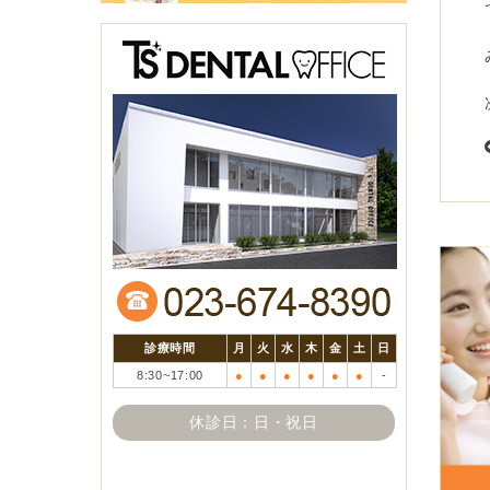
診療時間
月
火
水
木
金
土
日
8:30~17:00
●
●
●
●
●
●
-
休診日：日・祝日