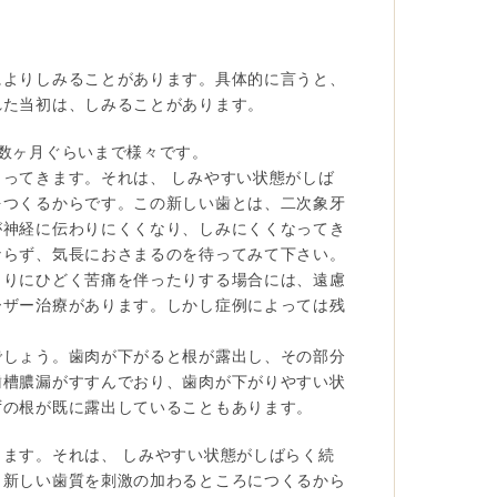
によりしみることがあります。具体的に言うと、
れた当初は、しみることがあります。
数ヶ月ぐらいまで様々です。
ってきます。それは、 しみやすい状態がしば
をつくるからです。この新しい歯とは、二次象牙
が神経に伝わりにくくなり、しみにくくなってき
ならず、気長におさまるのを待ってみて下さい。
まりにひどく苦痛を伴ったりする場合には、遠慮
ーザー治療があります。しかし症例によっては残
でしょう。歯肉が下がると根が露出し、その部分
歯槽膿漏がすすんでおり、歯肉が下がりやすい状
ずの根が既に露出していることもあります。
ます。それは、 しみやすい状態がしばらく続
う新しい歯質を刺激の加わるところにつくるから