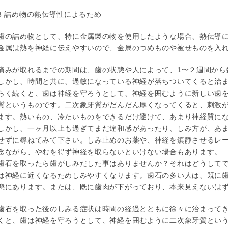
3 詰め物の熱伝導性によるため
歯の詰め物として、特に金属製の物を使用したような場合、熱伝導
金属は熱を神経に伝えやすいので、金属のつめものや被せものを入
痛みが取れるまでの期間は、歯の状態や人によって、1〜２週間から
しかし、時間と共に、過敏になっている神経が落ちついてくると治ま
らく続くと、歯は神経を守ろうとして、神経を囲むように新しい歯
質というものです。二次象牙質がだんだん厚くなってくると、刺激
ます。熱いもの、冷たいものをできるだけ避けて、あまり神経質に
しかし、一ヶ月以上も過ぎてまだ違和感があったり、しみ方が、あ
せずに尋ねてみて下さい。しみ止めのお薬や、神経を鎮静させるレ
念ながら、やむを得ず神経を取らないといけない場合もあります。
歯石を取ったら歯がしみだした事はありませんか？それはどうして
は神経に近くなるためしみやすくなります。歯石の多い人は、既に
態にあります。または、既に歯肉が下がっており、本来見えないは
歯石を取った後のしみる症状は時間の経過とともに徐々に治まってき
くと、歯は神経を守ろうとして、神経を囲むように二次象牙質とい