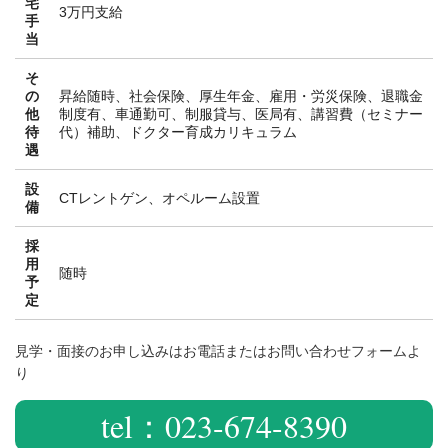
宅
3万円支給
手
当
そ
の
昇給随時、社会保険、厚生年金、雇用・労災保険、退職金
他
制度有、車通勤可、制服貸与、医局有、講習費（セミナー
待
代）補助、ドクター育成カリキュラム
遇
設
CTレントゲン、オペルーム設置
備
採
用
随時
予
定
見学・面接のお申し込みはお電話またはお問い合わせフォームよ
り
tel：023-674-8390