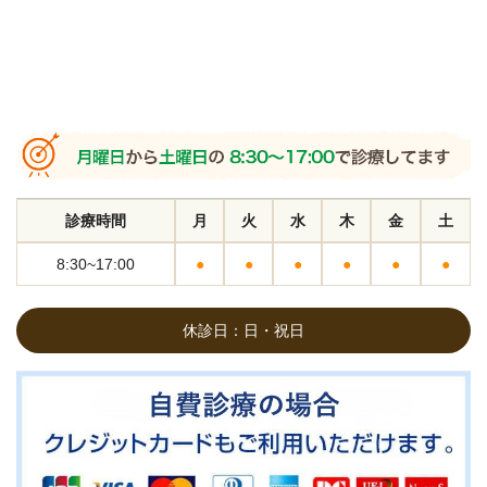
診療時間
月
火
水
木
金
土
8:30~17:00
●
●
●
●
●
●
休診日：日・祝日