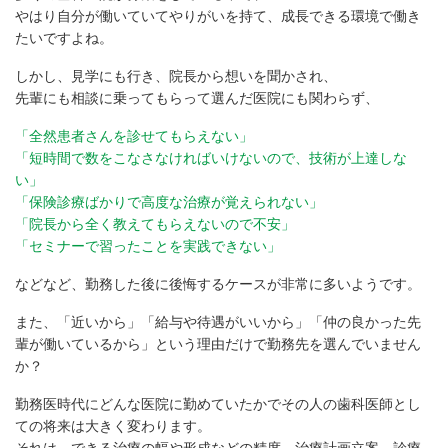
やはり自分が働いていてやりがいを持て、成長できる環境で働き
たいですよね。
しかし、見学にも行き、院長から想いを聞かされ、
先輩にも相談に乗ってもらって選んだ医院にも関わらず、
「全然患者さんを診せてもらえない」
「短時間で数をこなさなければいけないので、技術が上達しな
い」
「保険診療ばかりで高度な治療が覚えられない」
「院長から全く教えてもらえないので不安」
「セミナーで習ったことを実践できない」
などなど、勤務した後に後悔するケースが非常に多いようです。
また、「近いから」「給与や待遇がいいから」「仲の良かった先
輩が働いているから」という理由だけで勤務先を選んでいません
か？
勤務医時代にどんな医院に勤めていたかでその人の歯科医師とし
ての将来は大きく変わります。
それは、できる治療の幅や形成などの精度、治療計画立案、診療