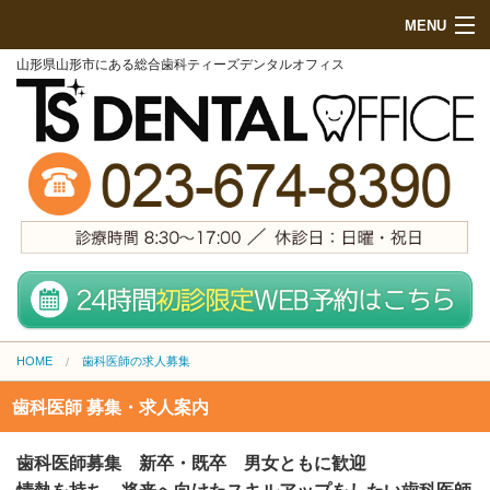
MENU
山形県山形市にある総合歯科ティーズデンタルオフィス
HOME
初めての方へ
院内紹介
診療項目
地図・来院方法
スタッフ紹介
HOME
歯科医師の求人募集
無料メール相談
歯科医師 募集・求人案内
施設基準
歯科医師募集 新卒・既卒 男女ともに歓迎
料金表 (PCサイト)