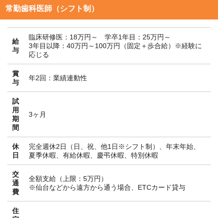
常勤歯科医師（シフト制）
臨床研修医：18万円～ 学卒1年目：25万円～
給
3年目以降：40万円～100万円（固定＋歩合給）※経験に
与
応じる
賞
年2回：業績連動性
与
試
用
3ヶ月
期
間
休
完全週休2日（日、祝、他1日※シフト制）、年末年始、
日
夏季休暇、有給休暇、慶弔休暇、特別休暇
交
全額支給（上限：5万円）
通
※仙台などから遠方から通う場合、ETCカード貸与
費
住